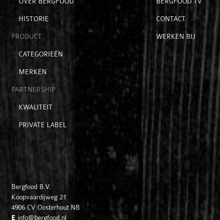
Open
OVER BERGFOOD
BERGFOOD TV
voor
voor
submenu
hoofditems
extra
HISTORIE
CONTACT
voor
items
passie
PRODUCT
WERKEN BIJ
Open
CATEGORIEËN
submenu
MERKEN
voor
product
PARTNERSHIP
Open
KWALITEIT
submenu
PRIVATE LABEL
voor
partnership
Bergfood B.V.
Koopvaardijweg 21
4906 CV
Oosterhout NB
E
info@bergfood.nl