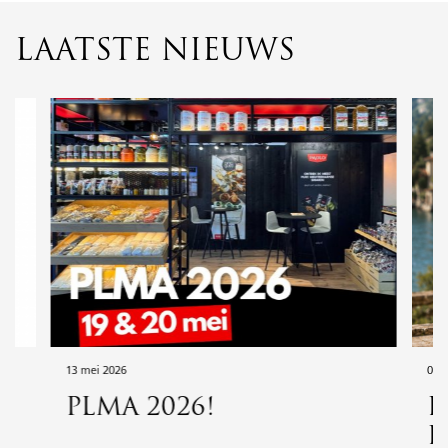
LAATSTE NIEUWS
13 mei 2026
08 
PLMA 2026!
F
B