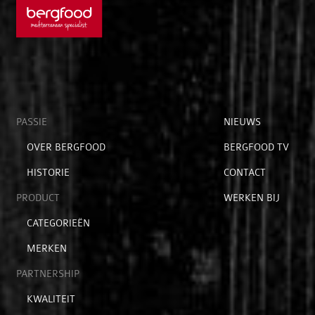
Open
PASSIE
Open
NIEUWS
submenu
submenu
Open
OVER BERGFOOD
BERGFOOD TV
voor
voor
submenu
hoofditems
extra
HISTORIE
CONTACT
voor
items
passie
PRODUCT
WERKEN BIJ
Open
CATEGORIEËN
submenu
MERKEN
voor
product
PARTNERSHIP
Open
KWALITEIT
submenu