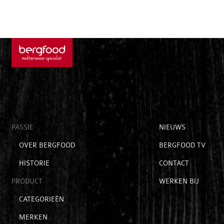
Open
PASSIE
Open
NIEUWS
submenu
submenu
Open
OVER BERGFOOD
BERGFOOD TV
voor
voor
submenu
hoofditems
extra
HISTORIE
CONTACT
voor
items
passie
PRODUCT
WERKEN BIJ
Open
CATEGORIEËN
submenu
MERKEN
voor