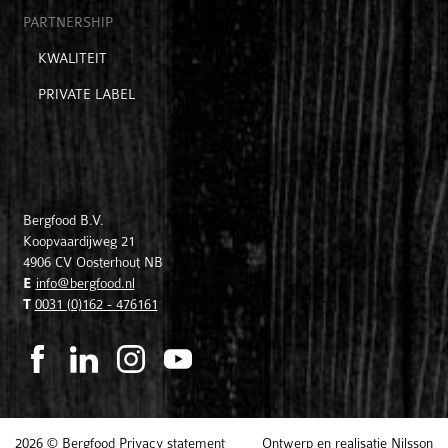
product
PARTNERSHIP
Open
KWALITEIT
submenu
PRIVATE LABEL
voor
partnership
Bergfood B.V.
Koopvaardijweg 21
4906 CV
Oosterhout NB
E
info@bergfood.nl
T
0031 (0)162 - 476161
2026 © Bergfood
Privacy statement
Ontwerp en realisatie
Nilsson