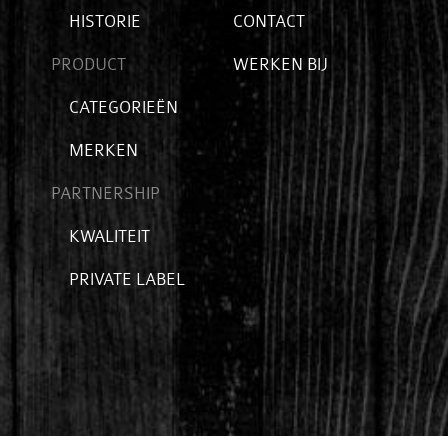
submenu
hoofditems
extra
HISTORIE
CONTACT
voor
items
passie
PRODUCT
WERKEN BIJ
Open
CATEGORIEËN
submenu
MERKEN
voor
product
PARTNERSHIP
Open
KWALITEIT
submenu
PRIVATE LABEL
voor
partnership