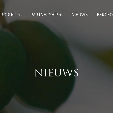
OPEN
OPEN
NU
SUBMENU
SUBMENU
PRODUCT
PARTNERSHIP
NIEUWS
BERGFO
VOOR
VOOR
PRODUCT
PARTNERSHIP
NIEUWS