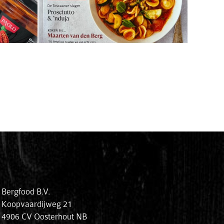
Bergfood B.V.
Koopvaardijweg 21
4906 CV
Oosterhout NB