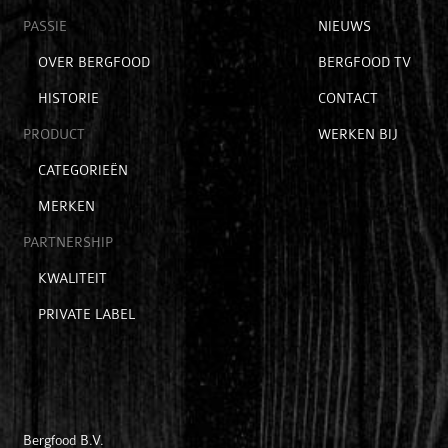
Open
PASSIE
Open
NIEUWS
submenu
submenu
Open
OVER BERGFOOD
BERGFOOD TV
voor
voor
submenu
hoofditems
extra
HISTORIE
CONTACT
voor
items
passie
PRODUCT
WERKEN BIJ
Open
CATEGORIEËN
submenu
MERKEN
voor
product
PARTNERSHIP
Open
KWALITEIT
submenu
PRIVATE LABEL
voor
partnership
Bergfood B.V.