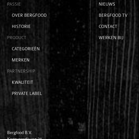
Open
PASSIE
Open
NIEUWS
submenu
submenu
Open
OVER BERGFOOD
BERGFOOD TV
voor
voor
submenu
hoofditems
extra
HISTORIE
CONTACT
voor
items
passie
PRODUCT
WERKEN BIJ
Open
CATEGORIEËN
submenu
MERKEN
voor
product
PARTNERSHIP
Open
KWALITEIT
submenu
PRIVATE LABEL
voor
partnership
Bergfood B.V.