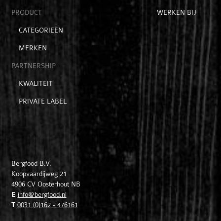
items
passie
PRODUCT
WERKEN BIJ
Open
CATEGORIEËN
submenu
MERKEN
voor
product
PARTNERSHIP
Open
KWALITEIT
submenu
PRIVATE LABEL
voor
partnership
Bergfood B.V.
Koopvaardijweg 21
4906 CV
Oosterhout NB
E
info@bergfood.nl
T
0031 (0)162 - 476161