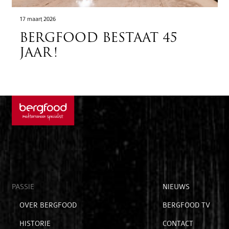
17 maart 2026
BERGFOOD BESTAAT 45
JAAR!
Open
PASSIE
Open
NIEUWS
submenu
submenu
Open
OVER BERGFOOD
BERGFOOD TV
voor
voor
submenu
hoofditems
extra
HISTORIE
CONTACT
voor