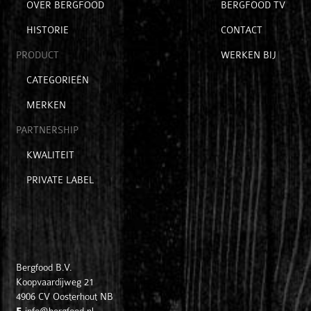
Open
OVER BERGFOOD
BERGFOOD TV
voor
voor
submenu
hoofditems
extra
HISTORIE
CONTACT
voor
items
passie
PRODUCT
WERKEN BIJ
Open
CATEGORIEËN
submenu
MERKEN
voor
product
PARTNERSHIP
Open
KWALITEIT
submenu
PRIVATE LABEL
voor
partnership
Bergfood B.V.
Koopvaardijweg 21
4906 CV
Oosterhout NB