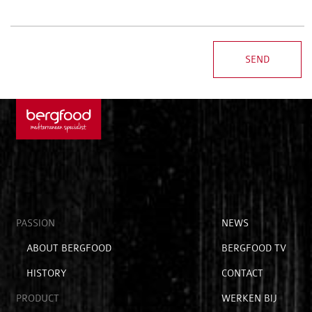
Open
PASSION
Open
NEWS
submenu
submenu
Open
ABOUT BERGFOOD
BERGFOOD TV
voor
voor
submenu
hoofditems
extra
HISTORY
CONTACT
voor
items
passion
PRODUCT
WERKEN BIJ