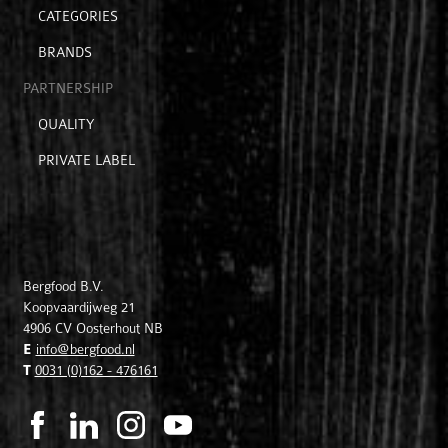
Open
CATEGORIES
submenu
BRANDS
voor
product
PARTNERSHIP
Open
QUALITY
submenu
PRIVATE LABEL
voor
partnership
Bergfood B.V.
Koopvaardijweg 21
4906 CV
Oosterhout NB
E
info@bergfood.nl
T
0031 (0)162 - 476161